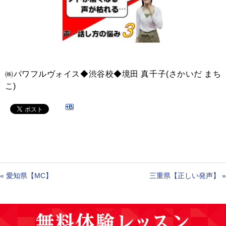
㈱パワフルヴォイス◆渋谷校◆境田 真千子(さかいだ まち
こ)
«
愛知県【MC】
三重県【正しい発声】
»