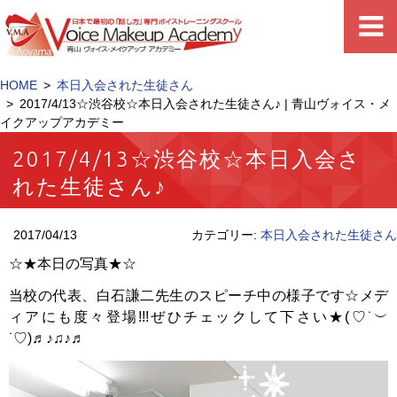
HOME
本日入会された生徒さん
2017/4/13☆渋谷校☆本日入会された生徒さん♪ | 青山ヴォイス・メ
イクアップアカデミー
2017/4/13☆渋谷校☆本日入会さ
れた生徒さん♪
2017/04/13
カテゴリー:
本日入会された生徒さん
☆★本日の写真★☆
当校の代表、白石謙二先生のスピーチ中の様子です☆メデ
ィアにも度々登場!!!ぜひチェックして下さい★(♡˙︶
˙♡)♬♪♫♪♬