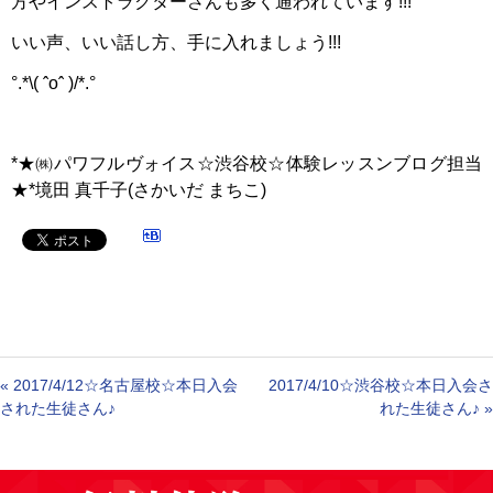
方やインストラクターさんも多く通われています!!!
いい声、いい話し方、手に入れましょう!!!
°.*\( ˆoˆ )/*.°
*★㈱パワフルヴォイス☆渋谷校☆体験レッスンブログ担当
★*境田 真千子(さかいだ まちこ)
«
2017/4/12☆名古屋校☆本日入会
2017/4/10☆渋谷校☆本日入会さ
された生徒さん♪
れた生徒さん♪
»