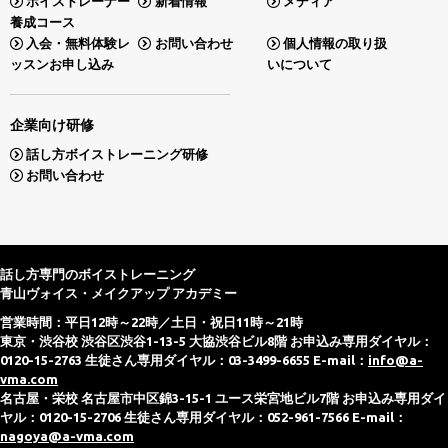
ボイストレーナー
新着情報
メディア
養成コース
入会・無料体験レ
お問い合わせ
個人情報の取り扱
ッスンお申し込み
いについて
企業向け研修
話し方ボイストレーニング研修
お問い合わせ
話し方専門のボイストレーニング
青山ヴォイス・メイクアップ アカデミー
営業時間：平日12時～22時／土日・祝日11時～21時
東京・渋谷校 渋谷区渋谷1-13-5 大協渋谷ビル8階 お申込み専用ダイヤル：
0120-15-2763 生徒さん専用ダイヤル：03-3499-6655 E-mail：
info@a-
vma.com
名古屋・栄校 名古屋市中区錦3-15-1 ユース栄宮地ビル7階 お申込み専用ダイ
ヤル：0120-15-2706 生徒さん専用ダイヤル：052-961-7566 E-mail：
nagoya@a-vma.com