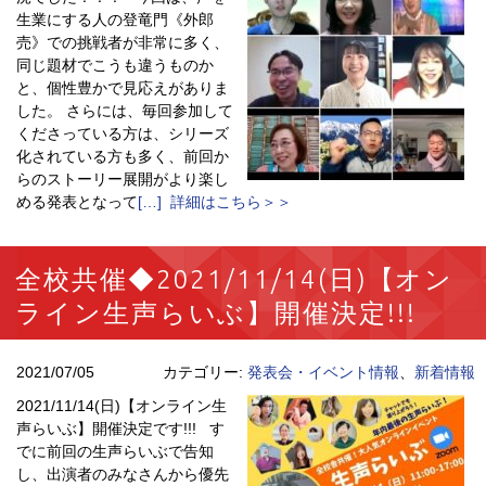
生業にする人の登竜門《外郎
売》での挑戦者が非常に多く、
同じ題材でこうも違うものか
と、個性豊かで見応えがありま
した。 さらには、毎回参加して
くださっている方は、シリーズ
化されている方も多く、前回か
らのストーリー展開がより楽し
める発表となって
[…] 詳細はこちら＞＞
全校共催◆2021/11/14(日)【オン
ライン生声らいぶ】開催決定!!!
2021/07/05
カテゴリー:
発表会・イベント情報
、
新着情報
2021/11/14(日)【オンライン生
声らいぶ】開催決定です!!! す
でに前回の生声らいぶで告知
し、出演者のみなさんから優先