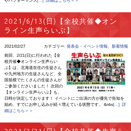
やパフォーマンス
[…] 詳細はこちら＞＞
2021/6/13(日)【全校共催◆オン
ライン生声らいぶ】
2021/02/27
カテゴリー:
発表会・イベント情報
、
新着情報
前回、2/21(日)に行われた【全
校共催◆オンライン生声らい
ぶ】は、北海道在住の生徒さん
や九州地方の生徒さんなど、全
国規模でたくさんの生徒さんが
ご参加くださいました！ 次回の
【オンライン生声らいぶ】も、
日時が決定しております！ イベントにご出演の方が優先で告知を
始め、すでにお申し込みが続々増えている状態です。 &nbs
[…] 詳
細はこちら＞＞