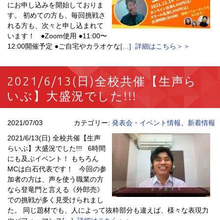
にお申し込みを開始しておりま
す。 初めての方も、毎回挑戦さ
れる方も、次々と申し込まれて
います！ ●Zoom使用 ●11:00〜
12:00開催予定 ●ご自宅やカラオケな
[…] 詳細はこちら＞＞
2021/6/13(日)全校共催【生声ら
いぶ】大盛況でした!!!
2021/07/03
カテゴリー:
発表会・イベント情報
、
新着情報
2021/6/13(日) 全校共催【生声
らいぶ】大盛況でした!!! 6時間
にも及ぶイベント！ もちろん
MCは白石代表です！ 今回の参
加者の方は、声を使う職業の方
なら登竜門と言える《外郎売》
での挑戦が多く見受けられまし
た。 同じ題材でも、人によって抜粋部分も違えば、様々な表現力