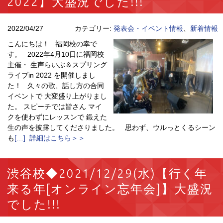
2022】大盛況でした!!!
2022/04/27
カテゴリー:
発表会・イベント情報
、
新着情報
こんにちは！ 福岡校の幸で
す。 2022年4月10日に福岡校
主催・ 生声らいぶ＆スプリング
ライブin 2022 を開催しまし
た！ 久々の歌、話し方の合同
イベントで 大変盛り上がりまし
た。 スピーチでは皆さん マイ
クを使わずにレッスンで 鍛えた
生の声を披露してくださりました。 思わず、ウルっとくるシーン
も
[…] 詳細はこちら＞＞
渋谷校◆2021/12/29(水)【行く年
来る年[オンライン忘年会]】大盛況
でした!!!