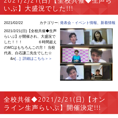
2021/2/21(日)【全校共催◆生声ら
いぶ】大盛況でした!!!
2021/02/22
カテゴリー:
発表会・イベント情報
、
新着情報
2021/2/21(日)【全校共催◆生声
らいぶ】が開催され、大盛況で
した！！！ ６時間超え
のMCはもちろんこの方！ 当校
代表、白石謙二先生でした☆
&n
[…] 詳細はこちら＞＞
全校共催◆2021/2/21(日)【オン
ライン生声らいぶ】開催決定!!!