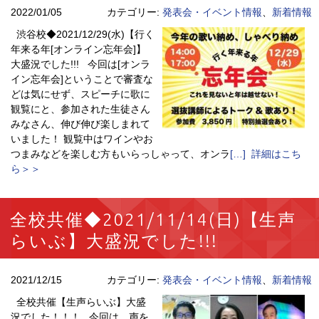
2022/01/05
カテゴリー:
発表会・イベント情報
、
新着情報
渋谷校◆2021/12/29(水)【行く
年来る年[オンライン忘年会]】
大盛況でした!!! 今回は[オンラ
イン忘年会]ということで審査な
どは気にせず、スピーチに歌に
観覧にと、参加された生徒さん
みなさん、伸び伸び楽しまれて
いました！ 観覧中はワインやお
つまみなどを楽しむ方もいらっしゃって、オンラ
[…] 詳細はこち
ら＞＞
全校共催◆2021/11/14(日)【生声
らいぶ】大盛況でした!!!
2021/12/15
カテゴリー:
発表会・イベント情報
、
新着情報
全校共催【生声らいぶ】大盛
況でした！！！ 今回は、声を