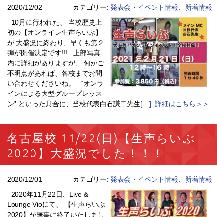
2020/12/02
カテゴリー:
発表会・イベント情報
、
新着情報
10月に行われた、 当校歴史上
初の【オンライン生声らいぶ】
が 大盛況に終わり、早くも第２
弾が開催決定です!!! 上部写真
内に詳細がありますが、 何かご
不明点があれば、各校までお問
い合わせくださいね。 “オンラ
インによる大型グループレッス
ン” といった具合に、当校代表白石謙二先生
[…] 詳細はこちら＞＞
名古屋校 11/22(日)【生声らいぶ
2020】大盛況でした！！！
2020/12/01
カテゴリー:
発表会・イベント情報
、
新着情報
2020年11月22日、Live &
Lounge Vioにて、 【生声らいぶ
2020】が無事に終了いたしまし