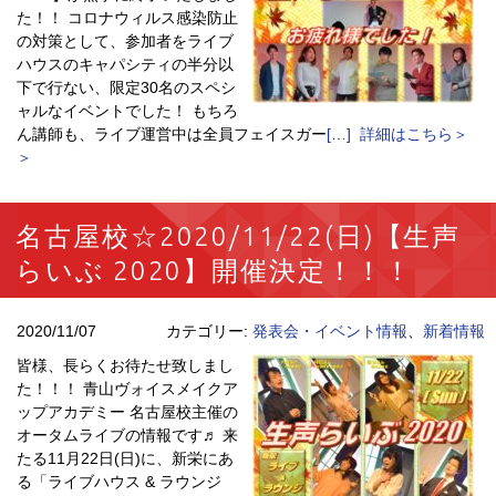
た！！ コロナウィルス感染防止
の対策として、参加者をライブ
ハウスのキャパシティの半分以
下で行ない、限定30名のスペシ
ャルなイベントでした！ もちろ
ん講師も、ライブ運営中は全員フェイスガー
[…] 詳細はこちら＞
＞
名古屋校☆2020/11/22(日)【生声
らいぶ 2020】開催決定！！！
2020/11/07
カテゴリー:
発表会・イベント情報
、
新着情報
皆様、長らくお待たせ致しまし
た！！！ 青山ヴォイスメイクア
ップアカデミー 名古屋校主催の
オータムライブの情報です♬ 来
たる11月22日(日)に、新栄にあ
る「ライブハウス & ラウンジ