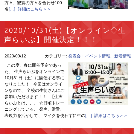
方々、観覧の方々を合わせ100
名
[…] 詳細はこちら＞＞
2020/10/31(土)【オンライン◇生
声らいぶ】開催決定！！！
2020/09/12
カテゴリー:
発表会・イベント情報
、
新着情報
この度、春に開催予定であっ
た、 生声らいぶをオンラインで‪
10月31日（土）‬に開催する事に
なりました！ 今回はオンライ
ンなので、 全校の生徒さんにご
参加いただけます！！ 【生声
らいぶとは、、、 ☆日頃トレー
ニングしている、 発声、滑舌、
表現力を活かして、 マイクを使わずに生の
[…] 詳細はこちら＞＞