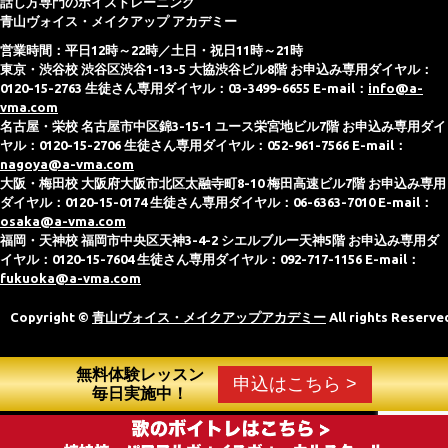
話し方専門のボイストレーニング
青山ヴォイス・メイクアップ アカデミー
営業時間：平日12時～22時／土日・祝日11時～21時
東京・渋谷校 渋谷区渋谷1-13-5 大協渋谷ビル8階 お申込み専用ダイヤル：
0120-15-2763 生徒さん専用ダイヤル：03-3499-6655 E-mail：
info@a-
vma.com
名古屋・栄校 名古屋市中区錦3-15-1 ユース栄宮地ビル7階 お申込み専用ダイ
ヤル：0120-15-2706 生徒さん専用ダイヤル：052-961-7566 E-mail：
nagoya@a-vma.com
大阪・梅田校 大阪府大阪市北区太融寺町8-10 梅田高速ビル7階 お申込み専用
ダイヤル：0120-15-0174 生徒さん専用ダイヤル：06-6363-7010 E-mail：
osaka@a-vma.com
福岡・天神校 福岡市中央区天神3-4-2 シエルブルー天神5階 お申込み専用ダ
イヤル：0120-15-7604 生徒さん専用ダイヤル：092-717-1156 E-mail：
fukuoka@a-vma.com
Copyright ©
青山ヴォイス・メイクアップアカデミー
All rights Reserve
無料体験レッスン
申込はこちら >
毎日実施中！