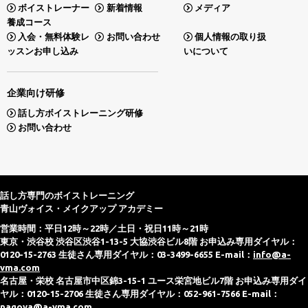
ボイストレーナー
新着情報
メディア
養成コース
入会・無料体験レ
お問い合わせ
個人情報の取り扱
ッスンお申し込み
いについて
企業向け研修
話し方ボイストレーニング研修
お問い合わせ
話し方専門のボイストレーニング
青山ヴォイス・メイクアップ アカデミー
営業時間：平日12時～22時／土日・祝日11時～21時
東京・渋谷校 渋谷区渋谷1-13-5 大協渋谷ビル8階 お申込み専用ダイヤル：
0120-15-2763 生徒さん専用ダイヤル：03-3499-6655 E-mail：
info@a-
vma.com
名古屋・栄校 名古屋市中区錦3-15-1 ユース栄宮地ビル7階 お申込み専用ダイ
ヤル：0120-15-2706 生徒さん専用ダイヤル：052-961-7566 E-mail：
nagoya@a-vma.com