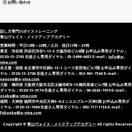
お問い合わせ
話し方専門のボイストレーニング
青山ヴォイス・メイクアップ アカデミー
営業時間：平日12時～22時／土日・祝日11時～21時
東京・渋谷校 渋谷区渋谷1-13-5 大協渋谷ビル8階 お申込み専用ダイヤル：
0120-15-2763 生徒さん専用ダイヤル：03-3499-6655 E-mail：
info@a-
vma.com
名古屋・栄校 名古屋市中区錦3-15-1 ユース栄宮地ビル7階 お申込み専用ダイ
ヤル：0120-15-2706 生徒さん専用ダイヤル：052-961-7566 E-mail：
nagoya@a-vma.com
大阪・梅田校 大阪府大阪市北区太融寺町8-10 梅田高速ビル7階 お申込み専用
ダイヤル：0120-15-0174 生徒さん専用ダイヤル：06-6363-7010 E-mail：
osaka@a-vma.com
福岡・天神校 福岡市中央区天神3-4-2 シエルブルー天神5階 お申込み専用ダ
イヤル：0120-15-7604 生徒さん専用ダイヤル：092-717-1156 E-mail：
fukuoka@a-vma.com
Copyright ©
青山ヴォイス・メイクアップアカデミー
All rights Reserve