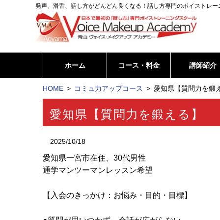
発声、滑舌、話し方がどんどん良くなる！話し方専門のボイストレー
ホーム
コース・料金
講師紹介
HOME
コミュ力アップコース
愛知県【質問力を鍛え
愛知県【質問力を鍛える】
2025/10/18
愛知県一宮市在住、30代男性
通学マンツーマンレッスン希望
【入会のきっかけ：お悩み・目的・目標】