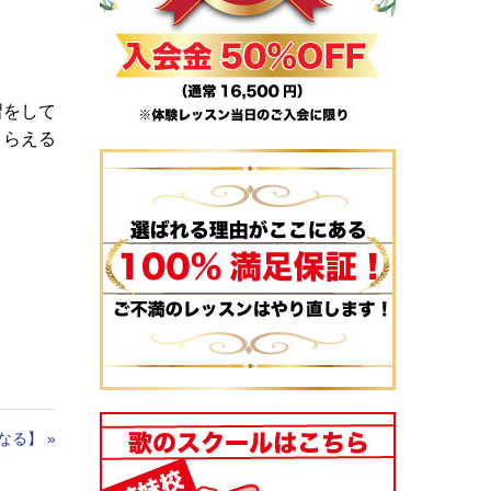
習をして
もらえる
なる】
»