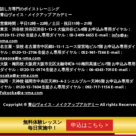
話し方専門のボイストレーニング
青山ヴォイス・メイクアップ アカデミー
営業時間：平日12時～22時／土日・祝日11時～21時
東京・渋谷校 渋谷区渋谷1-13-5 大協渋谷ビル8階 お申込み専用ダイヤル：
0120-15-2763 生徒さん専用ダイヤル：03-3499-6655 E-mail：
info@a-
vma.com
名古屋・栄校 名古屋市中区錦3-15-1 ユース栄宮地ビル7階 お申込み専用ダイ
ヤル：0120-15-2706 生徒さん専用ダイヤル：052-961-7566 E-mail：
nagoya@a-vma.com
大阪・梅田校 大阪府大阪市北区太融寺町8-10 梅田高速ビル7階 お申込み専用
ダイヤル：0120-15-0174 生徒さん専用ダイヤル：06-6363-7010 E-mail：
osaka@a-vma.com
福岡・天神校 福岡市中央区天神3-4-2 シエルブルー天神5階 お申込み専用ダ
イヤル：0120-15-7604 生徒さん専用ダイヤル：092-717-1156 E-mail：
fukuoka@a-vma.com
Copyright ©
青山ヴォイス・メイクアップアカデミー
All rights Reserve
無料体験レッスン
申込はこちら >
毎日実施中！