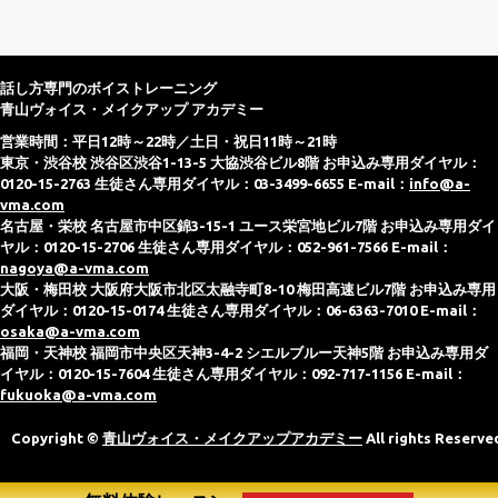
話し方専門のボイストレーニング
青山ヴォイス・メイクアップ アカデミー
営業時間：平日12時～22時／土日・祝日11時～21時
東京・渋谷校 渋谷区渋谷1-13-5 大協渋谷ビル8階 お申込み専用ダイヤル：
0120-15-2763 生徒さん専用ダイヤル：03-3499-6655 E-mail：
info@a-
vma.com
名古屋・栄校 名古屋市中区錦3-15-1 ユース栄宮地ビル7階 お申込み専用ダイ
ヤル：0120-15-2706 生徒さん専用ダイヤル：052-961-7566 E-mail：
nagoya@a-vma.com
大阪・梅田校 大阪府大阪市北区太融寺町8-10 梅田高速ビル7階 お申込み専用
ダイヤル：0120-15-0174 生徒さん専用ダイヤル：06-6363-7010 E-mail：
osaka@a-vma.com
福岡・天神校 福岡市中央区天神3-4-2 シエルブルー天神5階 お申込み専用ダ
イヤル：0120-15-7604 生徒さん専用ダイヤル：092-717-1156 E-mail：
fukuoka@a-vma.com
Copyright ©
青山ヴォイス・メイクアップアカデミー
All rights Reserve