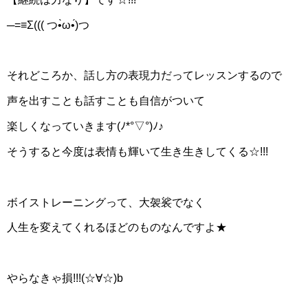
─=≡Σ((( つ•̀ω•́)つ
それどころか、話し方の表現力だってレッスンするので
声を出すことも話すことも自信がついて
楽しくなっていきます(ﾉ*°▽°)ﾉ♪
そうすると今度は表情も輝いて生き生きしてくる☆!!!
ボイストレーニングって、大袈裟でなく
人生を変えてくれるほどのものなんですよ★
やらなきゃ損!!!(☆∀☆)b