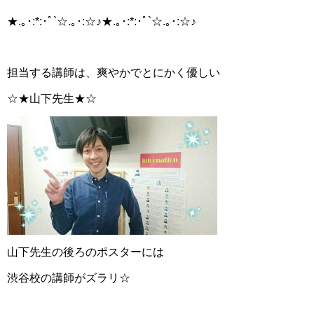
★.｡･:*:･ﾟ`☆.｡･:☆♪★.｡･:*:･ﾟ`☆.｡･:☆♪
担当する講師は、爽やかでとにかく優しい
☆★山下先生★☆
山下先生の後ろのポスターには
渋谷校の講師がズラリ☆