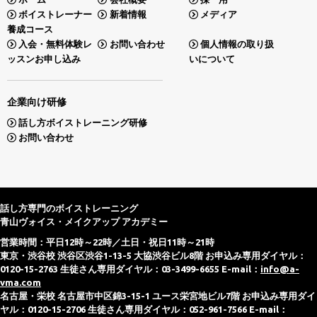
ボイストレーナー
新着情報
メディア
養成コース
入会・無料体験レ
お問い合わせ
個人情報の取り扱
ッスンお申し込み
いについて
企業向け研修
話し方ボイストレーニング研修
お問い合わせ
話し方専門のボイストレーニング
青山ヴォイス・メイクアップ アカデミー
営業時間：平日12時～22時／土日・祝日11時～21時
東京・渋谷校 渋谷区渋谷1-13-5 大協渋谷ビル8階 お申込み専用ダイヤル：
0120-15-2763 生徒さん専用ダイヤル：03-3499-6655 E-mail：
info@a-
vma.com
名古屋・栄校 名古屋市中区錦3-15-1 ユース栄宮地ビル7階 お申込み専用ダイ
ヤル：0120-15-2706 生徒さん専用ダイヤル：052-961-7566 E-mail：