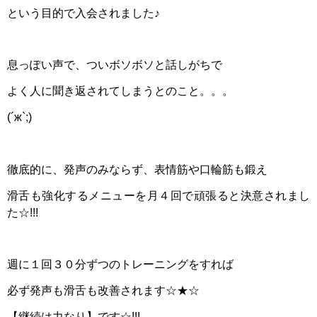
という目的で入会されました♪
息っぽい声で、ついボソボソと話しがちで
よく人に聞き返されてしまうとのこと。。。
(´ж`;)
徹底的に、発声のみならず、表情筋や口輪筋も鍛え
滑舌も強化するメニューを月４回で頑張ると決意されまし
た☆!!!
週に１回３０分ずつのトレーニングをすれば
必ず発声も滑舌も改善されます☆★☆
【継続は力なり】です☆!!!