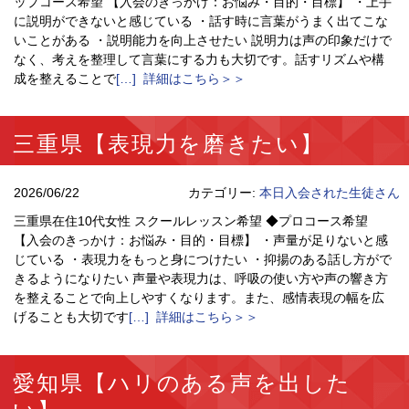
ップコース希望 【入会のきっかけ：お悩み・目的・目標】 ・上手
に説明ができないと感じている ・話す時に言葉がうまく出てこな
いことがある ・説明能力を向上させたい 説明力は声の印象だけで
なく、考えを整理して言葉にする力も大切です。話すリズムや構
成を整えることで
[…] 詳細はこちら＞＞
三重県【表現力を磨きたい】
2026/06/22
カテゴリー:
本日入会された生徒さん
三重県在住10代女性 スクールレッスン希望 ◆プロコース希望
【入会のきっかけ：お悩み・目的・目標】 ・声量が足りないと感
じている ・表現力をもっと身につけたい ・抑揚のある話し方がで
きるようになりたい 声量や表現力は、呼吸の使い方や声の響き方
を整えることで向上しやすくなります。また、感情表現の幅を広
げることも大切です
[…] 詳細はこちら＞＞
愛知県【ハリのある声を出した