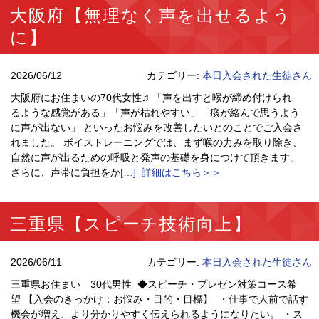
大阪府【無理なく声を出せるよう
に】
2026/06/12
カテゴリー:
本日入会された生徒さん
大阪府にお住まいの70代女性♫ 「声を出すと喉が締め付けられ
るような感覚がある」「声が枯れやすい」「痰が絡んで思うよう
に声が出ない」 といったお悩みを改善したいとのことでご入会さ
れました。 ボイストレーニングでは、まず喉の力みを取り除き、
自然に声が出るための呼吸と発声の基礎を身につけて頂きます。
さらに、声帯に負担をか
[…] 詳細はこちら＞＞
三重県【スピーチ技術向上】
2026/06/11
カテゴリー:
本日入会された生徒さん
三重県お住まい 30代男性 ◆スピーチ・プレゼン対策コース希
望 【入会のきっかけ：お悩み・目的・目標】 ・仕事で人前で話す
機会が増え、より分かりやすく伝えられるようになりたい。 ・ス