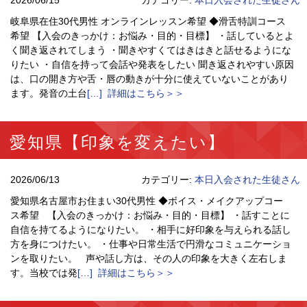
2026/06/15
カテゴリー:
本日入会された生徒さん
岐阜県在住30代男性 オンラインレッスン希望 ◆滑舌特訓コース
希望 【入会のきっかけ：お悩み・目的・目標】 ・話しているとよ
く聞き返されてしまう ・聞きやすくてはきはきと話せるようにな
りたい ・自信を持って会話や発表をしたい 聞き返されやすい原因
は、口の開き方や舌・唇の動きが十分に使えていないことがあり
ます。発音の土台
[…] 詳細はこちら＞＞
愛知県【印象を変えたい】
2026/06/13
カテゴリー:
本日入会された生徒さん
愛知県名古屋市お住まい30代男性 ◆ボイス・メイクアップコー
ス希望 【入会のきっかけ：お悩み・目的・目標】 ・話すことに
自信を持てるようになりたい。 ・相手に好印象を与えられる話し
方を身につけたい。 ・仕事や日常生活で円滑なコミュニケーショ
ンを取りたい。 声や話し方は、その人の印象を大きく左右しま
す。当校では発
[…] 詳細はこちら＞＞