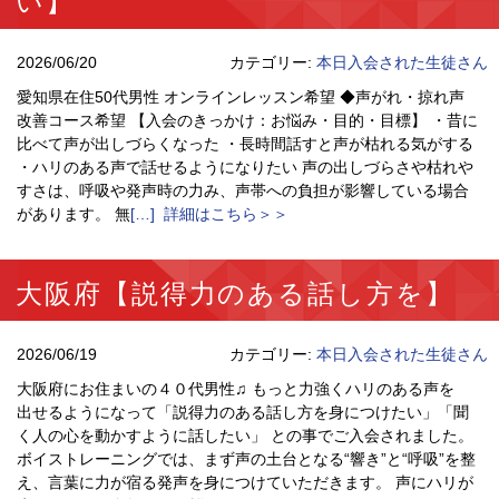
い】
2026/06/20
カテゴリー:
本日入会された生徒さん
愛知県在住50代男性 オンラインレッスン希望 ◆声がれ・掠れ声
改善コース希望 【入会のきっかけ：お悩み・目的・目標】 ・昔に
比べて声が出しづらくなった ・長時間話すと声が枯れる気がする
・ハリのある声で話せるようになりたい 声の出しづらさや枯れや
すさは、呼吸や発声時の力み、声帯への負担が影響している場合
があります。 無
[…] 詳細はこちら＞＞
大阪府【説得力のある話し方を】
2026/06/19
カテゴリー:
本日入会された生徒さん
大阪府にお住まいの４０代男性♫ もっと力強くハリのある声を
出せるようになって「説得力のある話し方を身につけたい」「聞
く人の心を動かすように話したい」 との事でご入会されました。
ボイストレーニングでは、まず声の土台となる“響き”と“呼吸”を整
え、言葉に力が宿る発声を身につけていただきます。 声にハリが