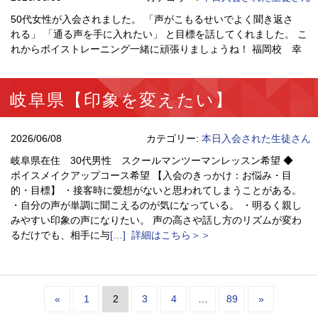
50代女性が入会されました。 「声がこもるせいでよく聞き返さ
れる」 「通る声を手に入れたい」 と目標を話してくれました。 こ
れからボイストレーニング一緒に頑張りましょうね！ 福岡校 幸
岐阜県【印象を変えたい】
2026/06/08
カテゴリー:
本日入会された生徒さん
岐阜県在住 30代男性 スクールマンツーマンレッスン希望 ◆
ボイスメイクアップコース希望 【入会のきっかけ：お悩み・目
的・目標】 ・接客時に愛想がないと思われてしまうことがある。
・自分の声が単調に聞こえるのが気になっている。 ・明るく親し
みやすい印象の声になりたい。 声の高さや話し方のリズムが変わ
るだけでも、相手に与
[…] 詳細はこちら＞＞
«
1
2
3
4
…
89
»