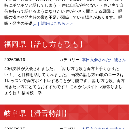
時にボソボソと話してしまう ・声に自信が持てない ・良い声で自
信を持って話せるようになりたい 声が小さく聞こえる原因は、呼
吸の浅さや発声時の響き不足が関係している場合があります。 呼
吸・発声の基礎
[…] 詳細はこちら＞＞
福岡県【話し方も歌も】
2026/06/16
カテゴリー:
本日入会された生徒さん
40代男性が入会されました。 「話し方も歌も両方上手くなりた
い！」 と目標を話してくれました。 当校の話し方+α歌のコースは
1レッスンで両方ボイトレすることが可能です。 話し方も歌、両方
磨きたい方にとてもおすすめです！ これからボイトレ頑張りまし
ょうね！ 福岡校 幸
岐阜県【滑舌特訓】