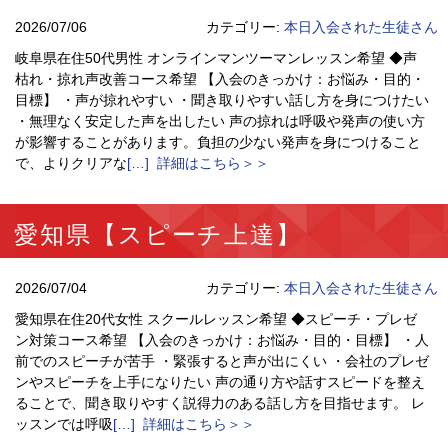
2026/07/06
カテゴリー:
本日入会された生徒さん
岐阜県在住50代男性 オンラインマンツーマンレッスン希望 ◆声
枯れ・掠れ声改善コース希望 【入会のきっかけ：お悩み・目的・
目標】 ・声が掠れやすい ・聞き取りやすい話し方を身につけたい
・無理なく安定した声を出したい 声の掠れは呼吸や発声の使い方
が影響することがあります。負担の少ない発声を身につけること
で、よりクリアな
[…] 詳細はこちら＞＞
愛知県【スピーチ上達】
2026/07/04
カテゴリー:
本日入会された生徒さん
愛知県在住20代女性 スクールレッスン希望 ◆スピーチ・プレゼ
ン対策コース希望 【入会のきっかけ：お悩み・目的・目標】 ・人
前でのスピーチが苦手 ・緊張すると声が出にくい ・会社のプレゼ
ンやスピーチを上手になりたい 声の通り方や話すスピードを整え
ることで、聞き取りやすく説得力のある話し方を目指せます。 レ
ッスンでは呼吸
[…] 詳細はこちら＞＞