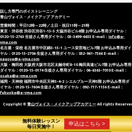
話し方専門のボイストレーニング
青山ヴォイス・メイクアップ アカデミー
営業時間：平日12時～22時／土日・祝日11時～21時
東京・渋谷校 渋谷区渋谷1-13-5 大協渋谷ビル8階 お申込み専用ダイヤル：
0120-15-2763 生徒さん専用ダイヤル：03-3499-6655 E-mail：
info@a-
vma.com
名古屋・栄校 名古屋市中区錦3-15-1 ユース栄宮地ビル7階 お申込み専用ダイ
ヤル：0120-15-2706 生徒さん専用ダイヤル：052-961-7566 E-mail：
nagoya@a-vma.com
大阪・梅田校 大阪府大阪市北区太融寺町8-10 梅田高速ビル7階 お申込み専用
ダイヤル：0120-15-0174 生徒さん専用ダイヤル：06-6363-7010 E-mail：
osaka@a-vma.com
福岡・天神校 福岡市中央区天神3-4-2 シエルブルー天神5階 お申込み専用ダ
イヤル：0120-15-7604 生徒さん専用ダイヤル：092-717-1156 E-mail：
fukuoka@a-vma.com
Copyright ©
青山ヴォイス・メイクアップアカデミー
All rights Reserve
無料体験レッスン
申込はこちら >
毎日実施中！